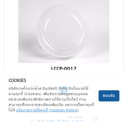
LCCP-0017
COOKIES
บริษัทเวลโกรว์กล๊าส อินดัสทรี จำกัด มีนโนบายใช้
1
งานคุกกี้ (Cookies) เพื่อจัดการข้อมูลส่วนบุคคล
ยอมรับ
และช่วยเพิ่มประสิทธิภาพการใช้งานเว็บไซต์ ท่าน
สามารถศึกษารายละเอียดเพิ่มเติม และการตั้งค่าคุกกี้
ได้ที่
นโยบายการใช้คุกกี้ (Cookies Policy)
Call Center
(+6638) 570-107